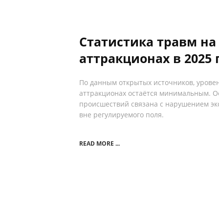
Статистика травм на
аттракционах в 2025 
По данным открытых источников, урове
аттракционах остаётся минимальным. О
происшествий связана с нарушением эк
вне регулируемого поля.
READ MORE ...