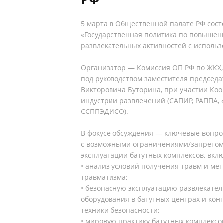
5 марта в Общественной палате РФ сост
«Государственная политика по повышен
развлекательных активностей с использ
Организатор — Комиссия ОП РФ по ЖКХ, 
под руководством заместителя председа
Викторовича Буторина, при участии Ко
индустрии развлечений (САПИР, РАППА, 
ССППЭДИСО).
В фокусе обсуждения — ключевые вопро
с возможными ограничениями/запретом
эксплуатации батутных комплексов, вкл
• анализ условий получения травм и м
травматизма;
• безопасную эксплуатацию развлекател
оборудования в батутных центрах и кон
техники безопасности;
• мировую практику батутных комплексо