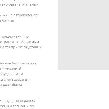
тивно-развлекательных
ибки на аттракционах:
 батуты;
ы предложения по
 отрасли, необходимым
ности при эксплуатации
ование батутов может
минимизацией
борудования и
сплуатации, а для
я разработка
е запущенная ранее,
тами и тезисами по