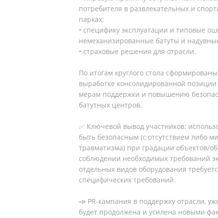
потребителя в развлекательных и спор
парках;
• специфику эксплуатации и типовые ош
немеханизированные батуты и надувные
• страховые решения для отрасли.
По итогам круглого стола сформирован
выработке консолидированной позиции
мерам поддержки и повышению безопас
батутных центров.
✅ Ключевой вывод участников: использ
быть безопасным (с отсутствием либо 
травматизма) при градации объектов/о
соблюдении необходимых требований эк
отдельных видов оборудования требуетс
специфических требований.
📣 PR-кампания в поддержку отрасли, уж
будет продолжена и усилена новыми фак