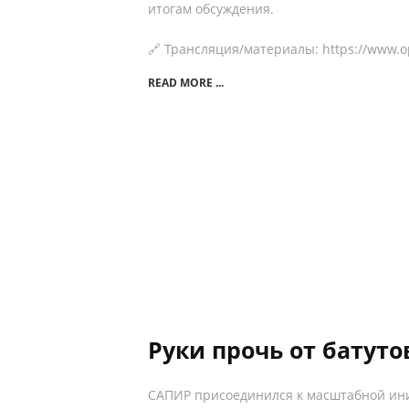
итогам обсуждения.
🔗 Трансляция/материалы: https://www.op
READ MORE ...
Руки прочь от батуто
САПИР присоединился к масштабной ин