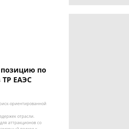
 позицию по
 ТР ЕАЭС
 риск-ориентированной
здержек отрасли.
для аттракционов со
азмерный подход к