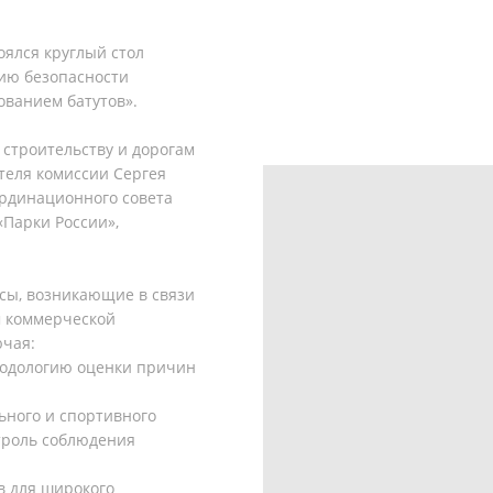
оялся круглый стол
ию безопасности
ованием батутов».
строительству и дорогам
теля комиссии Сергея
ординационного совета
«Парки России»,
сы, возникающие в связи
 коммерческой
ючая:
етодологию оценки причин
ьного и спортивного
троль соблюдения
в для широкого