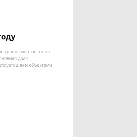
году
нь травм смертности на
сновная доля
сплуатации и объектами