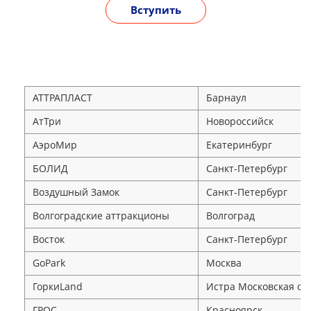
Вступить
АТТРАПЛАСТ
Барнаул
АтТри
Новороссийск
АэроМир
Екатеринбург
БОЛИД
Санкт-Петербург
Воздушный Замок
Санкт-Петербург
Волгоградские аттракционы
Волгоград
Восток
Санкт-Петербург
GoPark
Москва
ГоркиLand
Истра Московская об
ГРОС
Красноярск